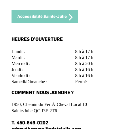
Accessibilité Sainte-Julie
HEURES D’OUVERTURE
Lundi :
8 h à 17 h
Mardi :
8 h à 17 h
Mercredi :
8 h à 20 h
Jeudi :
8 h à 16 h
Vendredi :
8 h à 16 h
Samedi/Dimanche :
Fermé
COMMENT NOUS JOINDRE ?
1950, Chemin du Fer-À-Cheval Local 10
Sainte-Julie QC J3E 2T6
T.
450-649-0202